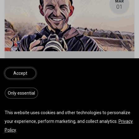
MÄR
01
Fluglehrervideos 2026 Ganzjährig
1. März 2026
-
08:00
(
Europe/Vienna
)
Accept
Schnifis
,
Österreich
Fluglehrervideos
​​​Only essential
This website uses cookies and other technologies to personalize
MÄR
01
your experience, perform marketing, and collect analytics.
Privacy
Policy
.