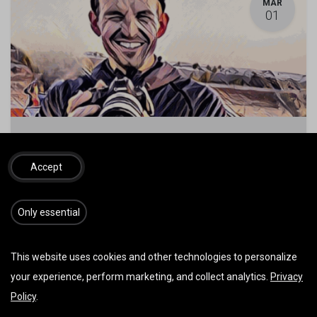
MÄR
01
Fluglehrervideos 2024 Ganzjährig
1. März 2024
-
08:00
(
Europe/Vienna
)
Accept
Schnifis
,
Österreich
Fluglehrervideos
​​​Only essential
Anmeldungen geschlossen
This website uses cookies and other technologies to personalize
your experience, perform marketing, and collect analytics.
Privacy
MÄR
Policy
.
01