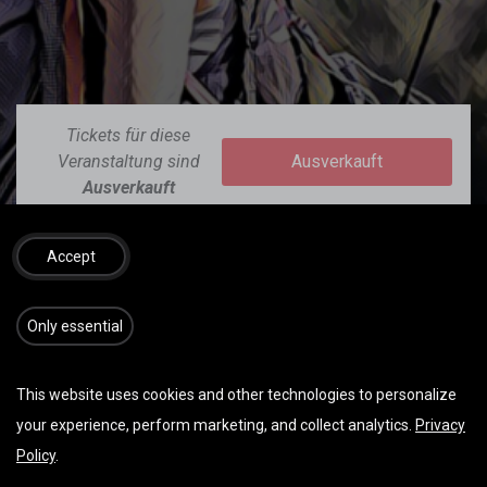
Tickets für diese
Veranstaltung sind
Ausverkauft
Ausverkauft
Accept
​​​Only essential
This website uses cookies and other technologies to personalize
DATUM & UHRZEIT
your experience, perform marketing, and collect analytics.
Privacy
Mittwoch August 13, 2025
Policy
.
Start -
07:30
(
Europe/Vienna
)