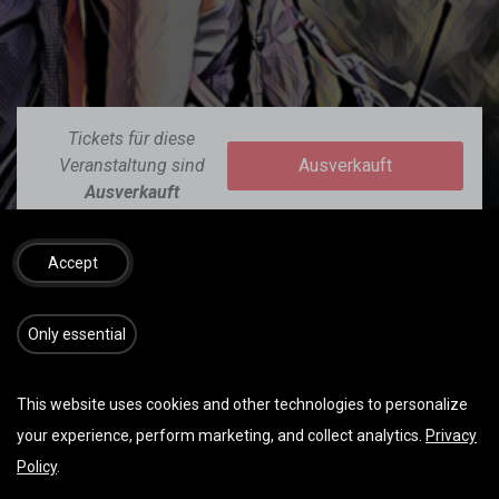
Tickets für diese
Veranstaltung sind
Ausverkauft
Ausverkauft
Accept
​​​Only essential
This website uses cookies and other technologies to personalize
DATUM & UHRZEIT
your experience, perform marketing, and collect analytics.
Privacy
Mittwoch Oktober 15, 2025
Policy
.
Start -
07:30
(
Europe/Vienna
)