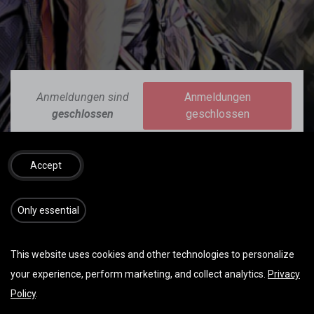
Anmeldungen sind
Anmeldungen
geschlossen
geschlossen
Accept
​​​Only essential
This website uses cookies and other technologies to personalize
DATUM & UHRZEIT
your experience, perform marketing, and collect analytics.
Privacy
Mittwoch April 09, 2025
Policy
.
Start -
07:30
(
Europe/Vienna
)