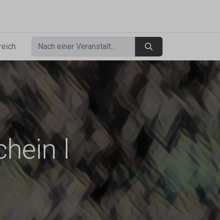
0
reich
hein l