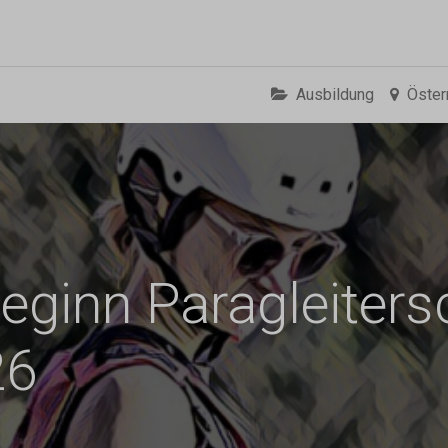
0
ng
Shop
Flugreisen
Tandemflüge
Wir.FCA
Ausbildung
Öster
ginn Paragleitersc
26