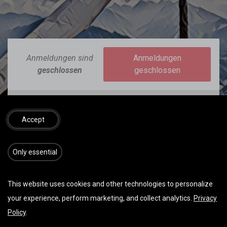
Anmeldungen sind
Anmeldungen
geschlossen
geschlossen
Accept
DATUM & UHRZEIT
Sonntag Juli 07, 2024
​​​Only essential
Start -
09:00
(
Europe/Berlin
)
This website uses cookies and other technologies to personalize
your experience, perform marketing, and collect analytics.
Privacy
Samstag Juli 13, 2024
Policy
.
Ende -
16:00
(
Europe/Berlin
)