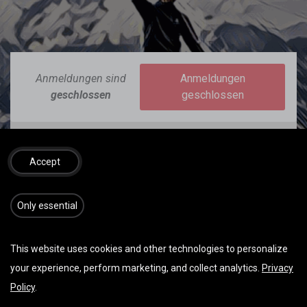
Anmeldungen sind
Anmeldungen
geschlossen
geschlossen
Accept
DATUM & UHRZEIT
​​​Only essential
Samstag April 05, 2025
08:30
13:00
(
Europe/Berlin
)
This website uses cookies and other technologies to personalize
Zu Kalender hinzufügen
your experience, perform marketing, and collect analytics.
Privacy
Policy
.