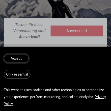
Tickets für diese
Veranstaltung sind
Ausverkauft
Ausverkauft
Accept
DATUM & UHRZEIT
​​​Only essential
Samstag August 02, 2025
08:30
13:00
(
Europe/Berlin
)
This website uses cookies and other technologies to personalize
Zu Kalender hinzufügen
your experience, perform marketing, and collect analytics.
Privacy
Policy
.