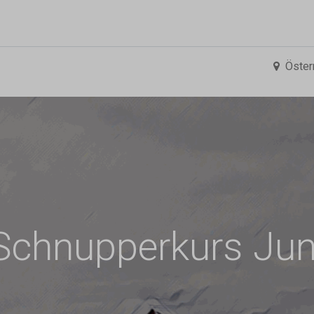
0
ng
Shop
Flugreisen
Tandemflüge
Wir.FCA
Öster
Schnupperkurs Jun