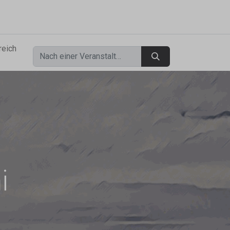
0
reich
i