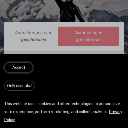
Anmeldungen sind
Anmeldungen
geschlossen
geschlossen
Accept
DATUM & UHRZEIT
​​​Only essential
Samstag März 21, 2026
08:15
12:15
(
Europe/Berlin
)
This website uses cookies and other technologies to personalize
Zu Kalender hinzufügen
your experience, perform marketing, and collect analytics.
Privacy
Policy
.