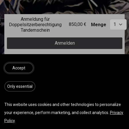
Anmeldung für
850,00
€
Doppelsitzerberechtigung
Menge
Tandemschein
Anmelden
Vereinbare gerne einen Termin mit uns im
angegebenen Zeitraum. Wir sind für Dich
Accept
flexibel.
​​​Only essential
This website uses cookies and other technologies to personalize
DATUM & UHRZEIT
your experience, perform marketing, and collect analytics.
Privacy
Sonntag März 01, 2026
Policy
.
Start -
08:00
(
Europe/Vienna
)